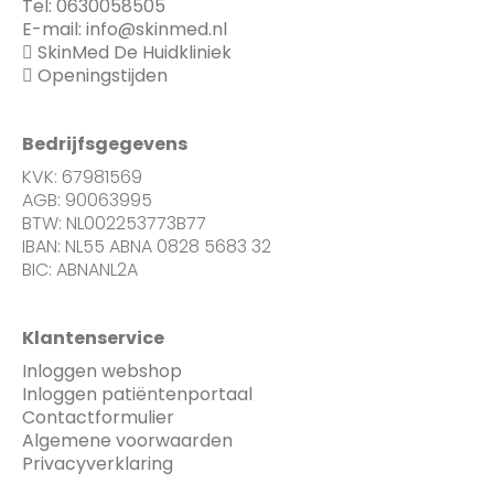
Tel:
0630058505
E-mail:
info@skinmed.nl
SkinMed De Huidkliniek
Openingstijden
Bedrijfsgegevens
KVK: 67981569
AGB: 90063995
BTW: NL002253773B77
IBAN: NL55 ABNA 0828 5683 32
BIC: ABNANL2A
Klantenservice
Inloggen webshop
Inloggen patiëntenportaal
Contactformulier
Algemene voorwaarden
Privacyverklaring