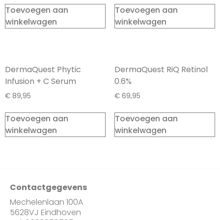
Toevoegen aan
Toevoegen aan
winkelwagen
winkelwagen
DermaQuest Phytic
DermaQuest RiQ Retinol
Infusion + C Serum
0.6%
€
89,95
€
69,95
Toevoegen aan
Toevoegen aan
winkelwagen
winkelwagen
Contactgegevens
Mechelenlaan 100A
5628VJ Eindhoven