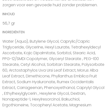
zorgen voor een gevoede huid zonder problemen.
INHOUD
56,7 gr
INGREDIËNTEN
Water (Aqua), Butylene Glycol, Caprylic/Capric
Triglyceride, Glycerine, Hexyl Laurate, Tetrahexyldecyl
Ascorbate, Kojic Dipalmitate, Sorbitol, Stearic Acid,
PPG-12/SMDI Copolymer, Glyceryl Stearate , PEG-100
Stearate, Cetyl Alcohol, Sorbitan Stearate, Polysorbate
60, Arctostaphylos Uva Ursi Leaf Extract, Morus Alba
Leaf Extract, Dimethicone, Phyllanthus Emblica Fruit
Extract, Sodium Hyaluronate, Rumex Occidentalis
Extract, Carrageenan, Phenoxyethanol, Caprylyl Glycol
, Ethylhexylglycerin , Hexylene Glycol, Dextran,
Nonapeptide-1, Hexylresorcinol, Bakuchiol,
Ergothioneine, Tocopheryl Acetate, Magnesium