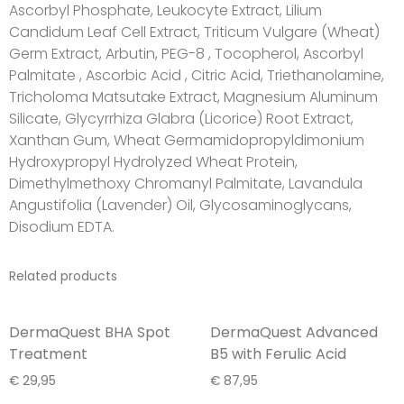
Ascorbyl Phosphate, Leukocyte Extract, Lilium
Candidum Leaf Cell Extract, Triticum Vulgare (Wheat)
Germ Extract, Arbutin, PEG-8 , Tocopherol, Ascorbyl
Palmitate , Ascorbic Acid , Citric Acid, Triethanolamine,
Tricholoma Matsutake Extract, Magnesium Aluminum
Silicate, Glycyrrhiza Glabra (Licorice) Root Extract,
Xanthan Gum, Wheat Germamidopropyldimonium
Hydroxypropyl Hydrolyzed Wheat Protein,
Dimethylmethoxy Chromanyl Palmitate, Lavandula
Angustifolia (Lavender) Oil, Glycosaminoglycans,
Disodium EDTA.
Related products
DermaQuest BHA Spot
DermaQuest Advanced
Treatment
B5 with Ferulic Acid
€
29,95
€
87,95