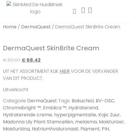
Home
/
DermaQuest
/ DermaQuest SkinBrite Cream
Uitverkocht
Aanbieding!
DermaQuest SkinBrite Cream
€
80,50
€
68,42
UIT HET ASSORTIMENT KLIK
HIER
VOOR DE VERVANGER
VAN DIT PRODUCT.
Uitverkocht
Categorie
DermaQuest
Tags:
Bakuchiol
,
BV-OSC
,
Chromabright ™
,
Emblica ™
,
Hydraterend
,
Hydraterende creme
,
hyperpigmentatie
,
Kojic Zuur
,
Madonna Lily Plant Stamcellen
,
melasma
,
Moisturizer
,
Moisturizing
,
Natriumhyaluronaat
,
Pigment
,
PIH
,