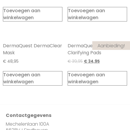
Toevoegen aan
Toevoegen aan
winkelwagen
winkelwagen
Aanbieding!
DermaQuest DermaClear
DermaQuest Universal
Mask
Clarifying Pads
€
48,95
€
39,95
€
34,95
Toevoegen aan
Toevoegen aan
winkelwagen
winkelwagen
Contactgegevens
Mechelenlaan 100A