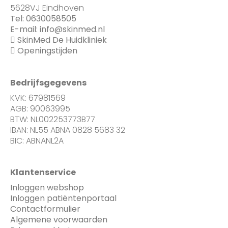
5628VJ Eindhoven
Tel:
0630058505
E-mail:
info@skinmed.nl
SkinMed De Huidkliniek
Openingstijden
Bedrijfsgegevens
KVK: 67981569
AGB: 90063995
BTW: NL002253773B77
IBAN: NL55 ABNA 0828 5683 32
BIC: ABNANL2A
Klantenservice
Inloggen webshop
Inloggen patiëntenportaal
Contactformulier
Algemene voorwaarden