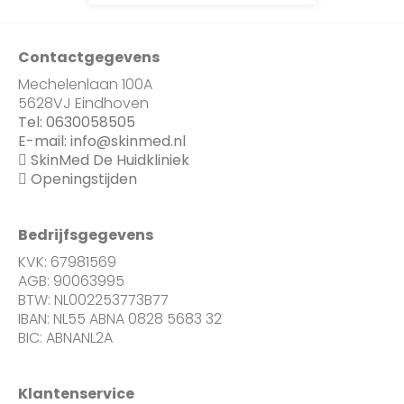
Contactgegevens
Mechelenlaan 100A
5628VJ Eindhoven
Tel:
0630058505
E-mail:
info@skinmed.nl
SkinMed De Huidkliniek
Openingstijden
Bedrijfsgegevens
KVK: 67981569
AGB: 90063995
BTW: NL002253773B77
IBAN: NL55 ABNA 0828 5683 32
BIC: ABNANL2A
Klantenservice