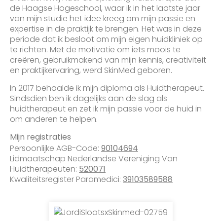
de Haagse Hogeschool, waar ik in het laatste jaar
van mijn studie het idee kreeg om mijn passie en
expertise in de praktijk te brengen. Het was in deze
periode dat ik besloot om mijn eigen huidkliniek op
te richten. Met de motivatie om iets moois te
creëren, gebruikmakend van mijn kennis, creativiteit
en praktijkervaring, werd SkinMed geboren.
In 2017 behaalde ik mijn diploma als Huidtherapeut.
Sindsdien ben ik dagelijks aan de slag als
huidtherapeut en zet ik mijn passie voor de huid in
om anderen te helpen.
Mijn registraties
Persoonlijke AGB-Code:
90104694
Lidmaatschap Nederlandse Vereniging Van
Huidtherapeuten:
520071
Kwaliteitsregister Paramedici:
39103589588