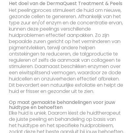
Het doel van de DermaQuest Treatment & Peels
Het peelingproces stimuleert de huid om nieuwe,
gezonde cellen te genereren. Afhankelijk van het
type zuur en/of enzym en de concentratie ervan,
kunnen deze peelings verschillende
huidproblemen effectief aanpakken. Zo zijn
bepaalde zuren gericht op het verminderen van
pigmentvlekken, terwijl andere helpen
ontstekingen te reduceren, de talgproductie te
reguleren of zelfs de aanmaak van collageen te
stimuleren. Daarnaast beschikken enzymen over
een eiwitsplitsend vermogen, waardoor ze dode
huidcellen en onzuiverheden effectief afbreken.
Dit bevordert een natuurlijke exfoliatie en helpt de
huid er frisser en gezonder uit te zien.
Op maat gemaakte behandelingen voor jouw
huidtype en behoeften
Elke huid is uniek. Daarom kiest de huidtherapeut
de juiste peeling en behandeling op basis van
het huidtype en het specifieke huidprobleem,
zodat deze het beste aansluit bij jouw behoeften.