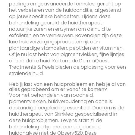
peelings en geavanceerde formules, gericht op
het verbeteren van de huidconditie, afgestemd
op jouw specifieke behoeften. Tijdens deze
behandeling gebruikt de huidtherapeut
natuurlijke zuren en enzymen om de huid te
exfoliëren en te vernieuwen. Bovendien zijn deze
luxe huidverzorgingsproducten rijk aan
plantaardige stamcellen, peptiden en vitaminen.
Of je nu last hebt van pigmentvlekken, fijne lijntjes
of een doffe huid. Kortom, de DermaQuest
Treatments & Peels bieden de oplossing voor een
stralende huid.
Heb jij last van een huidprobleem en heb je al van
alles geprobeerd om er vanaf te komen?​
Voor het behandelen van roodheid,
pigmentvlekken, huidveroudering en acne is
deskundige begeleiding essentieel. Daarom is de
huidtherapeut van SkinMed gespecialiseerd in
deze huidproblemen. Tevens start zij de
behandeling altijd met een uitgebreide
huidanalyse met de Observ520. Deze