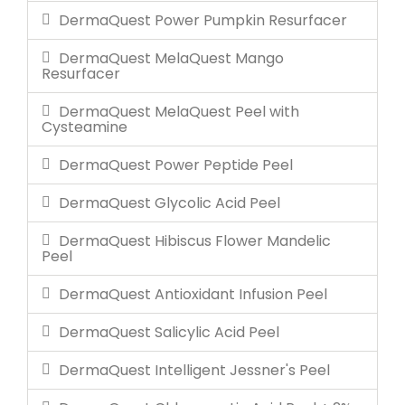
DermaQuest Power Pumpkin Resurfacer
DermaQuest MelaQuest Mango
Resurfacer
DermaQuest MelaQuest Peel with
Cysteamine
DermaQuest Power Peptide Peel
DermaQuest Glycolic Acid Peel
DermaQuest Hibiscus Flower Mandelic
Peel
DermaQuest Antioxidant Infusion Peel
DermaQuest Salicylic Acid Peel
DermaQuest Intelligent Jessner's Peel