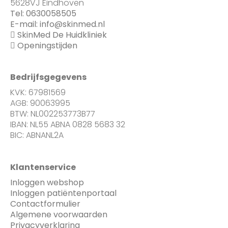
5628VJ Eindhoven
Tel:
0630058505
E-mail:
info@skinmed.nl
SkinMed De Huidkliniek
Openingstijden
Bedrijfsgegevens
KVK: 67981569
AGB: 90063995
BTW: NL002253773B77
IBAN: NL55 ABNA 0828 5683 32
BIC: ABNANL2A
Klantenservice
Inloggen webshop
Inloggen patiëntenportaal
Contactformulier
Algemene voorwaarden
Privacyverklaring