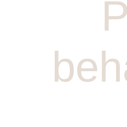
P
beh