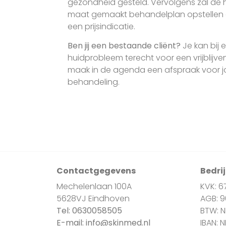
gezondheid gesteld. Vervolgens zal de
maat gemaakt behandelplan opstellen e
een prijsindicatie.
Ben jij een bestaande cliënt?
Je kan bij 
huidprobleem terecht voor een vrijblijv
maak in de agenda een afspraak voor 
behandeling.
Contactgegevens
Bedri
Mechelenlaan 100A
KVK: 6
5628VJ Eindhoven
AGB: 
Tel:
0630058505
BTW: 
E-mail:
info@skinmed.nl
IBAN: 