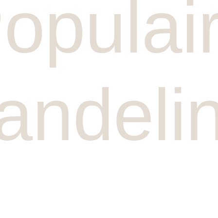
opulai
andeli