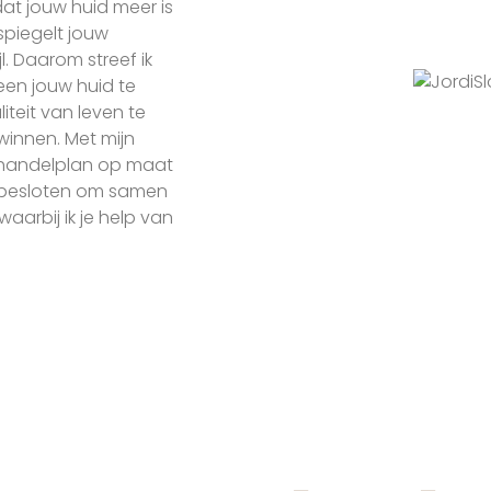
dat jouw huid meer is
spiegelt jouw
l. Daarom streef ik
een jouw huid te
iteit van leven te
winnen. Met mijn
ehandelplan op maat
tbesloten om samen
aarbij ik je help van