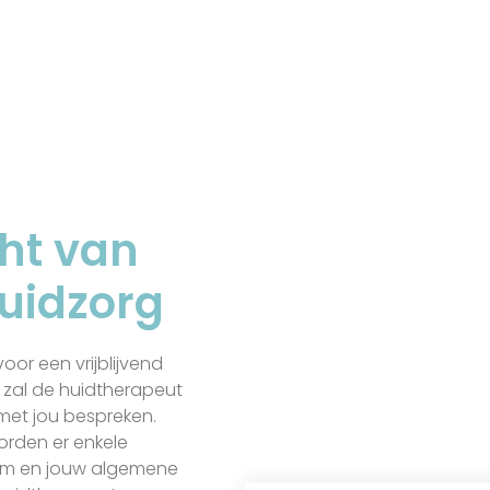
ht van
huidzorg
oor een vrijblijvend
k zal de huidtherapeut
met jou bespreken.
orden er enkele
eem en jouw algemene