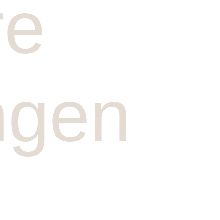
re
ngen