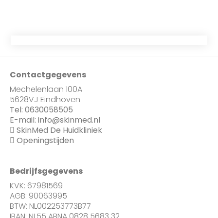
Contactgegevens
Mechelenlaan 100A
5628VJ Eindhoven
Tel:
0630058505
E-mail:
info@skinmed.nl
SkinMed De Huidkliniek
Openingstijden
Bedrijfsgegevens
KVK: 67981569
AGB: 90063995
BTW: NL002253773B77
IBAN: NL55 ABNA 0828 5683 32