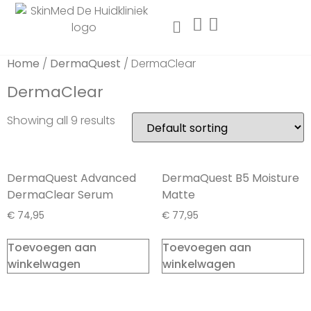
Home
/
DermaQuest
/ DermaClear
DermaClear
Showing all 9 results
DermaQuest Advanced
DermaQuest B5 Moisture
DermaClear Serum
Matte
€
74,95
€
77,95
Toevoegen aan
Toevoegen aan
winkelwagen
winkelwagen