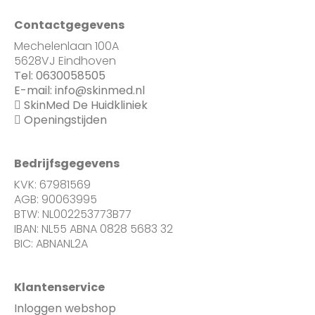
Contactgegevens
Mechelenlaan 100A
5628VJ Eindhoven
Tel:
0630058505
E-mail:
info@skinmed.nl
SkinMed De Huidkliniek
Openingstijden
Bedrijfsgegevens
KVK: 67981569
AGB: 90063995
BTW: NL002253773B77
IBAN: NL55 ABNA 0828 5683 32
BIC: ABNANL2A
Klantenservice
Inloggen webshop