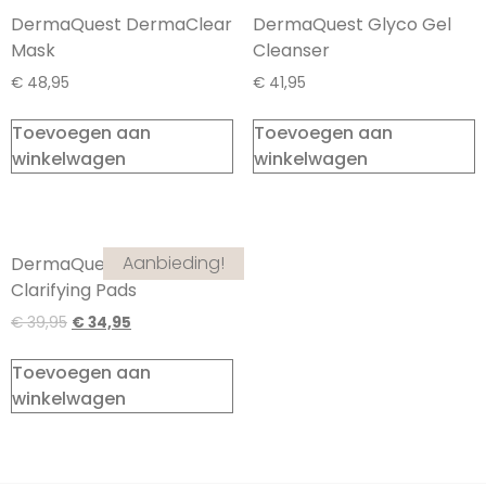
DermaQuest DermaClear
DermaQuest Glyco Gel
Mask
Cleanser
€
48,95
€
41,95
Toevoegen aan
Toevoegen aan
winkelwagen
winkelwagen
Aanbieding!
DermaQuest Universal
Clarifying Pads
€
39,95
€
34,95
Toevoegen aan
winkelwagen