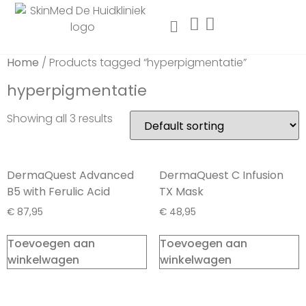
Home
/ Products tagged “hyperpigmentatie”
hyperpigmentatie
Showing all 3 results
DermaQuest Advanced
DermaQuest C Infusion
B5 with Ferulic Acid
TX Mask
€
87,95
€
48,95
Toevoegen aan
Toevoegen aan
winkelwagen
winkelwagen