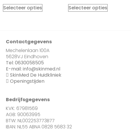
Selecteer opties
Selecteer opties
Contactgegevens
Mechelenlaan 100A
5628VJ Eindhoven
Tel:
0630058505
E-mail:
info@skinmed.nl
SkinMed De Huidkliniek
Openingstijden
Bedrijfsgegevens
KVK: 67981569
AGB: 90063995
BTW: NL002253773B77
IBAN: NL55 ABNA 0828 5683 32