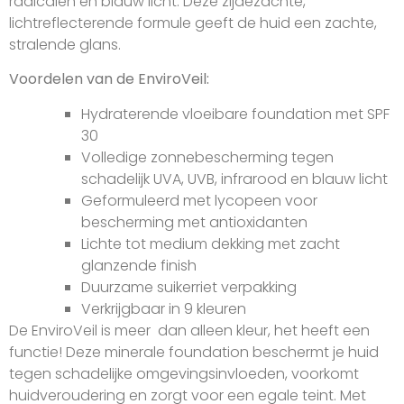
radicalen en blauw licht. Deze zijdezachte,
lichtreflecterende formule geeft de huid een zachte,
stralende glans.
Voordelen van de EnviroVeil:
Hydraterende vloeibare foundation met SPF
30
Volledige zonnebescherming tegen
schadelijk UVA, UVB, infrarood en blauw licht
Geformuleerd met lycopeen voor
bescherming met antioxidanten
Lichte tot medium dekking met zacht
glanzende finish
Duurzame suikerriet verpakking
Verkrijgbaar in 9 kleuren
De EnviroVeil is meer dan alleen kleur, het heeft een
functie! Deze minerale foundation beschermt je huid
tegen schadelijke omgevingsinvloeden, voorkomt
huidveroudering en zorgt voor een egale teint. Met