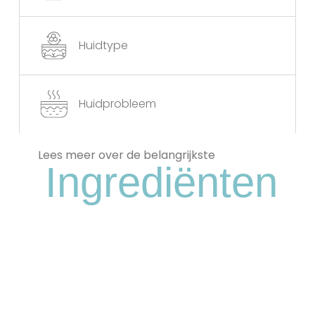
Huidtype
Huidprobleem
Lees meer over de belangrijkste
Ingrediënten
Niacinamide
Een Veelzijdig Ingrediënt Dat De
Huidtextuur Verfijnt, De Vochtbalans
Verbetert, Roodheid Vermindert En De