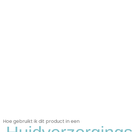
Teint Egaliseert Voor Een Stralende,
Gezonde Huid.
Hoe gebruikt ik dit product in een
Glycerine