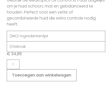
Gebruik de Meditopics Oil Control XL Pads dagelijks
om je huid schoon, mat en gebalanceerd te
houden. Perfect voor een vette of
gecombineerde huid die extra controle nodig
heeft.
INCI-ingrediëntenlijst
Gebruik
€
34,95
Toevoegen aan winkelwagen