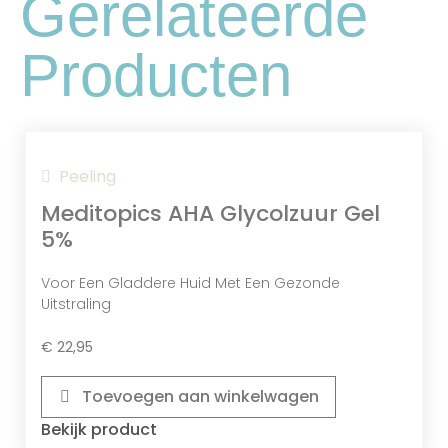
Gerelateerde
Producten
Peeling
Urea
Meditopics AHA Glycolzuur Gel
Een krachtig hydraterend ingrediënt dat
5%
helpt om de vochtbalans te herstellen,
terwijl het de huidbarrière versterkt en
Voor Een Gladdere Huid Met Een Gezonde
beschermt tegen verdere vochtverlies.
Uitstraling
€
22,95
Toevoegen aan winkelwagen
Bekijk product