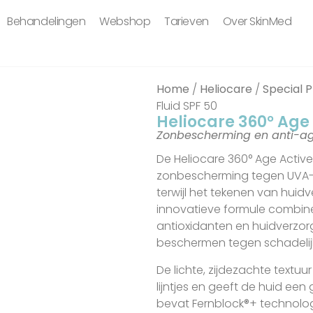
Behandelingen
Webshop
Tarieven
Over SkinMed
Home
/
Heliocare
/
Special 
Fluid SPF 50
Heliocare 360° Age 
Zonbescherming en anti-ag
De Heliocare 360° Age Active
zonbescherming tegen UVA-, U
terwijl het tekenen van huid
innovatieve formule combin
antioxidanten en huidverzor
beschermen tegen schadelijk
De lichte, zijdezachte textuu
lijntjes en geeft de huid een
bevat Fernblock®+ technolog