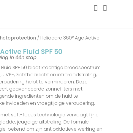
Photoprotection
/ Heliocare 360° Age Active
Active Fluid SPF 50
ing in één stap
 Fluid SPF 50 biedt krachtige breedspectrum
VB-, zichtbaar licht en infraroodstraling,
veroudering helpt te verminderen. Deze
eert geavanceerde zonnefilters met
gende ingrediënten om de huid te
e invloeden en vroegtijdige veroudering.
r met soft-focus technologie vervaagt fijne
 gladde, jeugdige uitstraling. De formule
ie, bekend om zijn antioxidatieve werking en