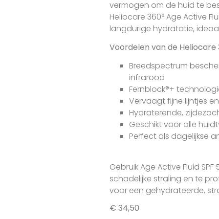
vermogen om de huid te bes
Heliocare 360° Age Active Flu
langdurige hydratatie, ideaal
Voordelen van de Heliocare 3
Breedspectrum bescherm
infrarood
Fernblock®+ technologi
Vervaagt fijne lijntjes 
Hydraterende, zijdezac
Geschikt voor alle huid
Perfect als dagelijkse
Gebruik Age Active Fluid SPF
schadelijke straling en te pr
voor een gehydrateerde, stra
€
34,50