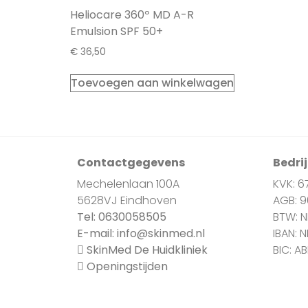
Heliocare 360º MD A-R
Emulsion SPF 50+
€
36,50
Toevoegen aan winkelwagen
Contactgegevens
Bedri
Mechelenlaan 100A
KVK: 6
5628VJ Eindhoven
AGB: 
Tel:
0630058505
BTW: 
E-mail:
info@skinmed.nl
IBAN: 
SkinMed De Huidkliniek
BIC: A
Openingstijden