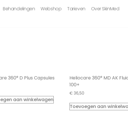
Behandelingen
Webshop
Tarieven
Over SkinMed
are 360° D Plus Capsules
Heliocare 360° MD AK Flui
100+
€
36,50
egen aan winkelwagen
Toevoegen aan winkelw