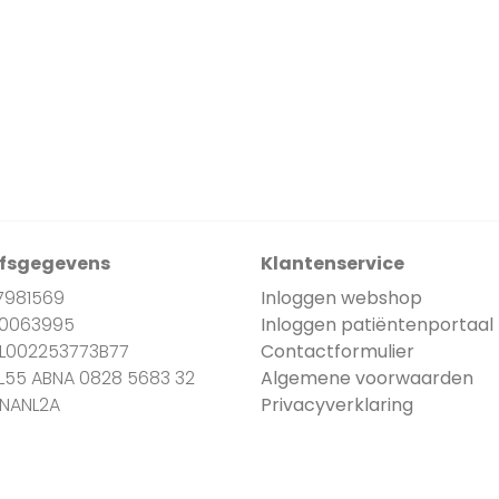
jfsgegevens
Klantenservice
7981569
Inloggen webshop
90063995
Inloggen patiëntenportaal
NL002253773B77
Contactformulier
NL55 ABNA 0828 5683 32
Algemene voorwaarden
BNANL2A
Privacyverklaring