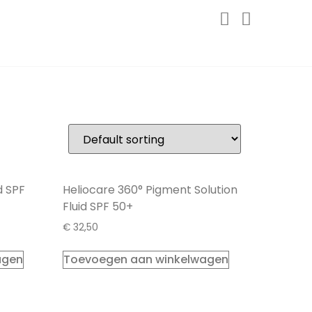
d SPF
Heliocare 360° Pigment Solution
Fluid SPF 50+
€
32,50
agen
Toevoegen aan winkelwagen