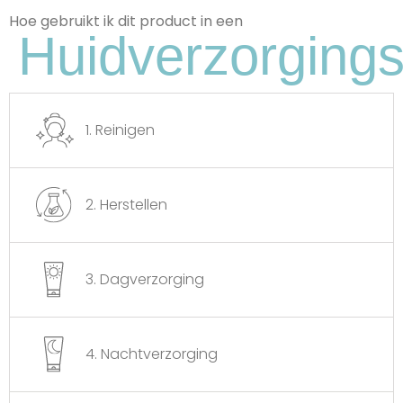
Hoe gebruikt ik dit product in een
Huidverzorgings
Sheaboter
Dit Ingrediënt Is Zeer Hydraterend En
Voedt De Huid. Het Heeft Ook
Ontstekingsremmende En
Verzachtende Eigenschappen.
1. Reinigen
2. Herstellen
3. Dagverzorging
4. Nachtverzorging