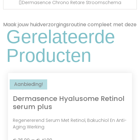
Dermasence Chrono Retare Stroomschema
Maak jouw huidverzorgingsroutine compleet met deze
Avocado Olie
Gerelateerde
Rijk Aan Vetzuren En Antioxidanten,
Voedt En Hydrateert De Huid Diep.
Producten
Aanbieding!
Hyalusome
Dermasence Hyalusome Retinol
serum plus
Regenererend Serum Met Retinol, Bakuchiol En Anti-
Aging Werking
–