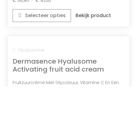
€
36,90
€
41,00
Selecteer opties
Bekijk product
Zijdeboombastextract
Hyalusome
Helpt Tekenen Van Vermoeidheid Te
Verminderen En Beschermt Tegen
Dermasence Hyalusome
Huidverslapping.
Activating fruit acid cream
Fruitzuurcrème Met Glycolzuur, Vitamine C En Een
Anti-Aging Effect
€
34,80
Toevoegen aan winkelwagen
Bekijk product