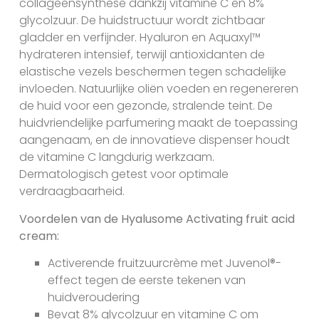
collageensynthese dankzij vitamine C en 8%
glycolzuur. De huidstructuur wordt zichtbaar
gladder en verfijnder. Hyaluron en Aquaxyl™
hydrateren intensief, terwijl antioxidanten de
elastische vezels beschermen tegen schadelijke
invloeden. Natuurlijke oliën voeden en regenereren
de huid voor een gezonde, stralende teint. De
huidvriendelijke parfumering maakt de toepassing
aangenaam, en de innovatieve dispenser houdt
de vitamine C langdurig werkzaam.
Dermatologisch getest voor optimale
verdraagbaarheid.
Voordelen van de Hyalusome Activating fruit acid
cream:
Activerende fruitzuurcrème met Juvenol®-
effect tegen de eerste tekenen van
huidveroudering
Bevat 8% glycolzuur en vitamine C om