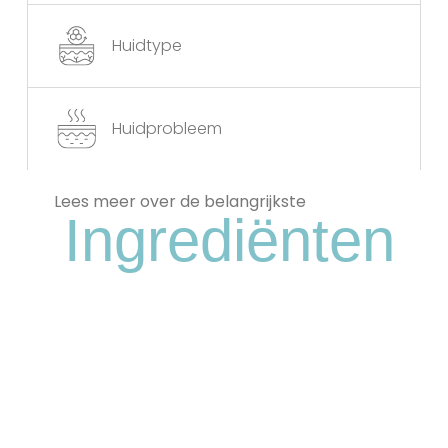
Huidtype
Huidprobleem
Lees meer over de belangrijkste
Ingrediënten
Glycolzuur
Een Krachtig Zuur Dat Dode Huidcellen
Exfolieert, De Huidtextuur Verfijnt En De
Hydratatie Bevordert, Wat Resulteert In
Een Gladdere, Stralendere Huid.