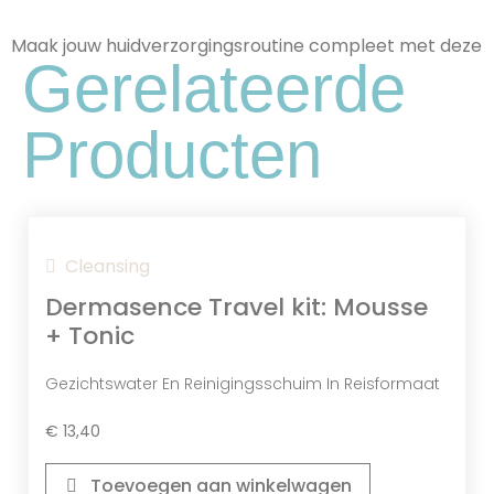
Vitamine C (derivaat)
Stimuleert De Productie Van Collageen,
Maak jouw huidverzorgingsroutine compleet met deze
Vermindert Pigmentvlekken, Beschermt
Gerelateerde
Tegen Vrije Radicalen En Verheldert De
Huid Voor Een Egalere En Stralendere
Producten
Teint.
Cleansing
Dermasence Travel kit: Mousse
+ Tonic
Gezichtswater En Reinigingsschuim In Reisformaat
€
13,40
Toevoegen aan winkelwagen