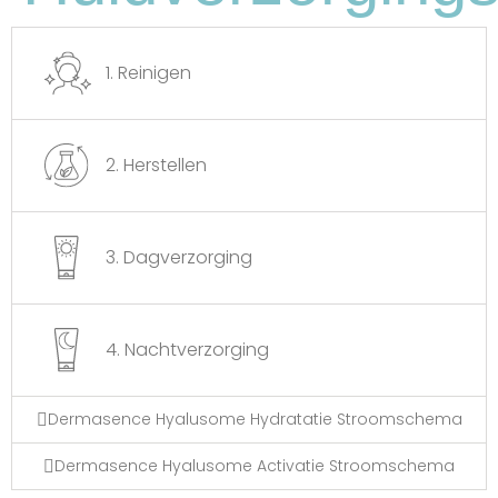
1. Reinigen
Glycerine
2. Herstellen
Glycerine is een hydraterend ingrediënt in,
dat helpt om vocht vast te houden, de
huid te verzachten en te beschermen.
3. Dagverzorging
4. Nachtverzorging
Dermasence Hyalusome Hydratatie Stroomschema
Dermasence Hyalusome Activatie Stroomschema