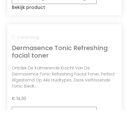
Bekijk product
Aziatische Waternavel-Extract
Een Extract Dat De Huid Herstelt,
Ontstekingen Vermindert En De
Collageenproductie Stimuleert.
Cleansing
Dermasence Tonic Refreshing
facial toner
Ontdek De Kalmerende Kracht Van De
Dermasence Tonic Refreshing Facial Toner, Perfect
Afgestemd Op Alle Huidtypes. Deze Verfrissende
Tonic Biedt...
€
14,30
Toevoegen aan winkelwagen
Bekijk product