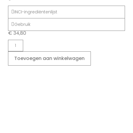
INCI-ingrediëntenlijst
Gebruik
€
34,80
Toevoegen aan winkelwagen