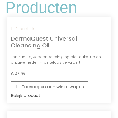
Producten
huidbarrière en bevordert een zachte,
gehydrateerde en gezonde huid.
Essentials
DermaQuest Universal
Cleansing Oil
Een zachte, voedende reiniging die make-up en
onzuiverheden moeiteloos verwijdert
Kojinezuur
€
43,95
Een Natuurlijk Zuur Dat De Huid Verheldert,
De Productie Van Melanine Remt En Helpt
Toevoegen aan winkelwagen
Bij Het Verminderen Van Pigmentvlekken
En Een Ongelijkmatige Teint.
Bekijk product