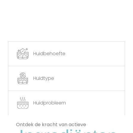
Aanbieding!
Huidbehoefte
Huidtype
Huidprobleem
Ontdek de kracht van actieve