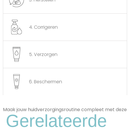
4. Corrigeren
5. Verzorgen
6. Beschermen
Maak jouw huidverzorgingsroutine compleet met deze
Gerelateerde
Lilium-extract
Hydrateert, kalmeert irritaties, biedt
bescherming tegen oxidatie, versterkt de