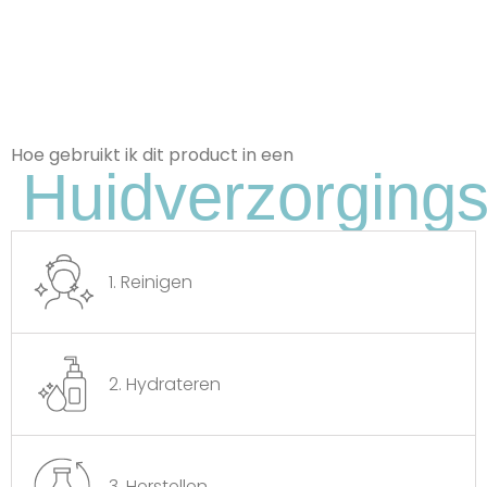
Hoe gebruikt ik dit product in een
Huidverzorgings
Shiitake-Mycelium-Extract
Stimuleert Huidvernieuwing, Vermindert
Tekenen Van Veroudering En Biedt
Bescherming Tegen Oxidatie.
1. Reinigen
2. Hydrateren
3. Herstellen