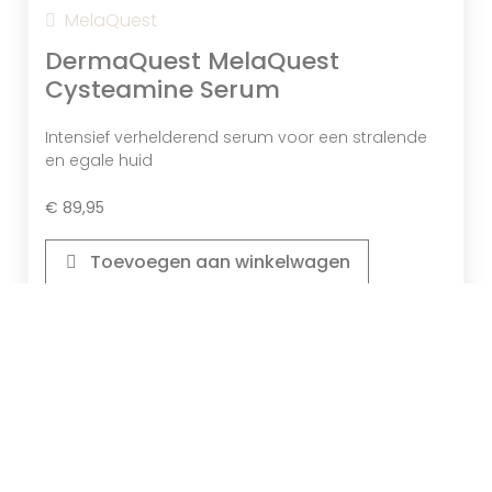
MelaQuest
DermaQuest MelaQuest
Cysteamine Serum
Intensief verhelderend serum voor een stralende
en egale huid
€
89,95
Toevoegen aan winkelwagen
Bekijk product
Vitamine C (derivaat)
Stimuleert De Productie Van Collageen,
Vermindert Pigmentvlekken, Beschermt
MelaQuest
Tegen Vrije Radicalen En Verheldert De
DermaQuest MelaQuest Cream
Huid Voor Een Egalere En Stralendere
Teint.
Cysteamine