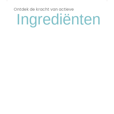
Ontdek de kracht van actieve
Ingrediënten
Cysteamine
Een krachtige stof die de huid verheldert,
pigmentvlekken vermindert en de
huidtextuur verbetert door de aanmaak