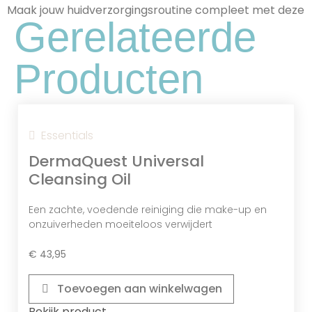
Maak jouw huidverzorgingsroutine compleet met deze
Gerelateerde
Producten
Essentials
DermaQuest Universal
Cleansing Oil
Een zachte, voedende reiniging die make-up en
onzuiverheden moeiteloos verwijdert
Fytinezuur
€
43,95
Een Natuurlijk Exfoliant Dat Dode
Huidcellen Verwijdert En Helpt Bij Het
Verminderen Van Pigmentvlekken Door
Toevoegen aan winkelwagen
Zijn Milde Verhelderende En Antioxidant
Bekijk product