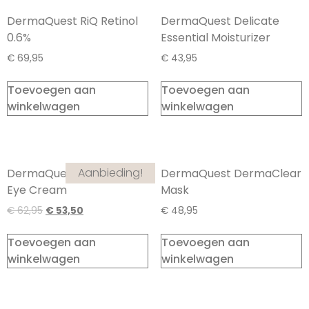
DermaQuest RiQ Retinol
DermaQuest Delicate
0.6%
Essential Moisturizer
€
69,95
€
43,95
Toevoegen aan
Toevoegen aan
winkelwagen
winkelwagen
Aanbieding!
DermaQuest C Infusion
DermaQuest DermaClear
Eye Cream
Mask
€
62,95
€
53,50
€
48,95
Toevoegen aan
Toevoegen aan
winkelwagen
winkelwagen