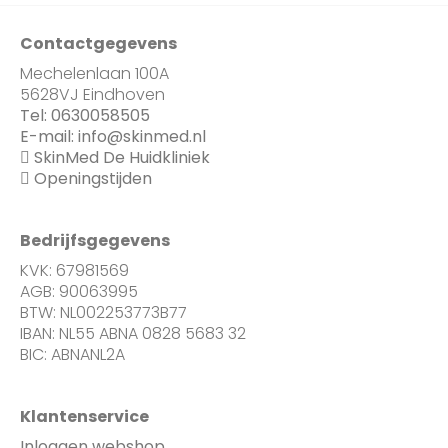
Contactgegevens
Mechelenlaan 100A
5628VJ Eindhoven
Tel:
0630058505
E-mail:
info@skinmed.nl
SkinMed De Huidkliniek
Openingstijden
Bedrijfsgegevens
KVK: 67981569
AGB: 90063995
BTW: NL002253773B77
IBAN: NL55 ABNA 0828 5683 32
BIC: ABNANL2A
Klantenservice
Inloggen webshop