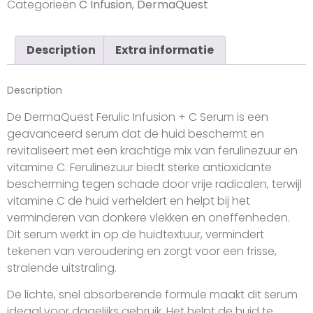
Categorieën
C Infusion
,
DermaQuest
Description
Extra informatie
Description
De DermaQuest Ferulic Infusion + C Serum is een
geavanceerd serum dat de huid beschermt en
revitaliseert met een krachtige mix van ferulinezuur en
vitamine C. Ferulinezuur biedt sterke antioxidante
bescherming tegen schade door vrije radicalen, terwijl
vitamine C de huid verheldert en helpt bij het
verminderen van donkere vlekken en oneffenheden.
Dit serum werkt in op de huidtextuur, vermindert
tekenen van veroudering en zorgt voor een frisse,
stralende uitstraling.
De lichte, snel absorberende formule maakt dit serum
ideaal voor dagelijks gebruik. Het helpt de huid te