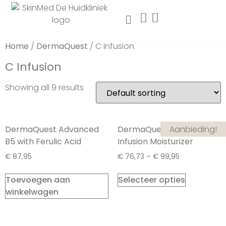
Home
/
DermaQuest
/ C Infusion
C Infusion
Showing all 9 results
Aanbieding!
DermaQuest Advanced
DermaQuest Advanced C
B5 with Ferulic Acid
Infusion Moisturizer
€
87,95
€
76,73
–
€
99,95
Toevoegen aan
Selecteer opties
winkelwagen