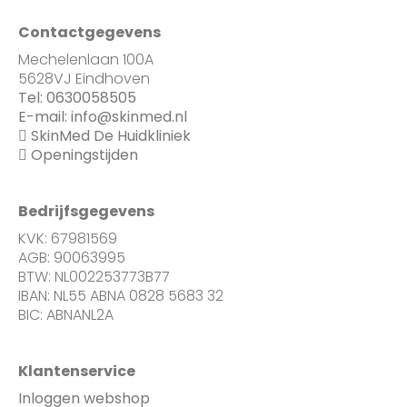
Contactgegevens
Mechelenlaan 100A
5628VJ Eindhoven
Tel:
0630058505
E-mail:
info@skinmed.nl
SkinMed De Huidkliniek
Openingstijden
Bedrijfsgegevens
KVK: 67981569
AGB: 90063995
BTW: NL002253773B77
IBAN: NL55 ABNA 0828 5683 32
BIC: ABNANL2A
Klantenservice
Inloggen webshop