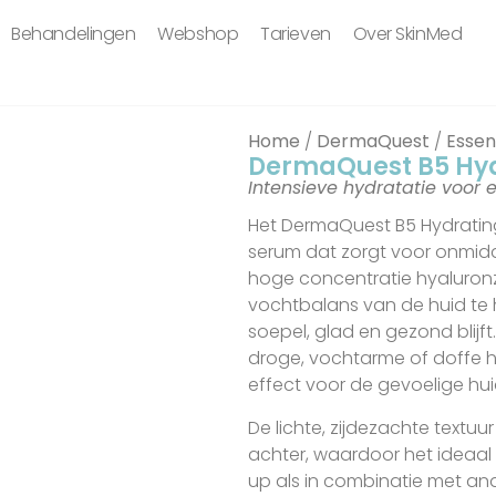
Behandelingen
Webshop
Tarieven
Over SkinMed
Home
/
DermaQuest
/
Essen
DermaQuest B5 Hy
Uitverkocht
Intensieve hydratatie voor
Het DermaQuest B5 Hydratin
serum dat zorgt voor onmidde
hoge concentratie hyaluronz
vochtbalans van de huid te 
soepel, glad en gezond blijft
droge, vochtarme of doffe hu
effect voor de gevoelige hui
De lichte, zijdezachte textuur
achter, waardoor het ideaal 
up als in combinatie met an