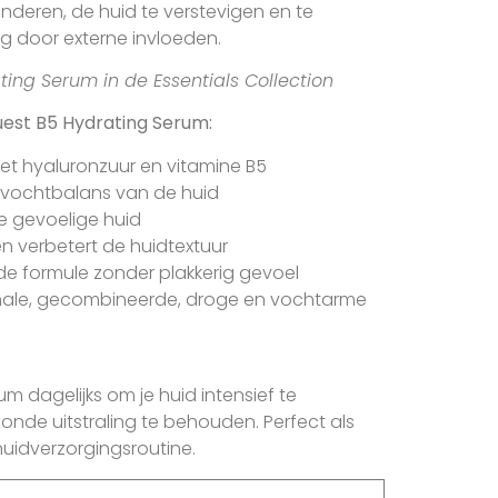
rminderen, de huid te verstevigen en te
 door externe invloeden.
ting Serum in de Essentials Collection
est B5 Hydrating Serum:
et hyaluronzuur en vitamine B5
 vochtbalans van de huid
e gevoelige huid
 en verbetert de huidtextuur
de formule zonder plakkerig gevoel
male, gecombineerde, droge en vochtarme
m dagelijks om je huid intensief te
zonde uitstraling te behouden. Perfect als
huidverzorgingsroutine.