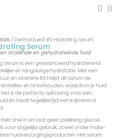
tials
/ DermaQuest B5 Hydrating Serum
drating Serum
 een stralende en gehydrateerde huid
g Serum is een geavanceerd hydraterend
llijke en langdurige hydratatie. Met een
uur en vitamine B5 helpt dit serum de
herstellen en te behouden, waardoor je huid
. Het is de perfecte oplossing voor een
id en biedt tegelijkertijd een kalmerend
d.
 trekt snel in en laat geen plakkerig gevoel
is voor dagelijks gebruik, zowel onder make-
dere huidverzorgingsproducten. Het serum