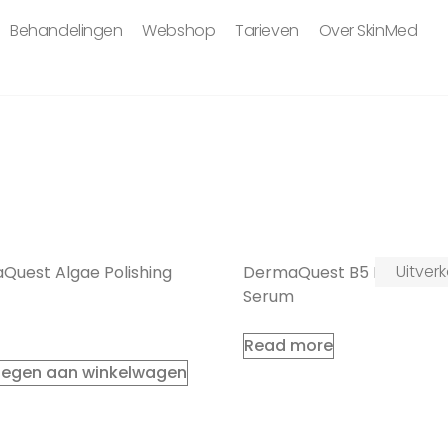
Behandelingen
Webshop
Tarieven
Over SkinMed
Uitver
Quest Algae Polishing
DermaQuest B5 Hydratin
Serum
Read more
egen aan winkelwagen