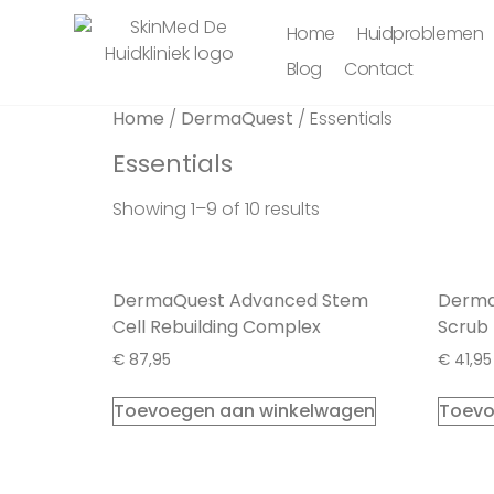
Home
Huidproblemen
Blog
Contact
Home
/
DermaQuest
/ Essentials
Essentials
Showing 1–9 of 10 results
DermaQuest Advanced Stem
Derma
Cell Rebuilding Complex
Scrub
€
87,95
€
41,95
Toevoegen aan winkelwagen
Toevo