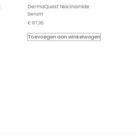
t
DermaQuest Niacinamide
Serum
€
87,95
Toevoegen aan winkelwagen