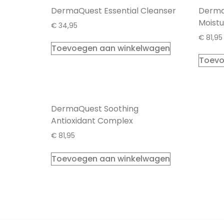
DermaQuest Essential Cleanser
Derma
Moistu
€
34,95
€
81,95
Toevoegen aan winkelwagen
Toevo
DermaQuest Soothing
Antioxidant Complex
€
81,95
Toevoegen aan winkelwagen