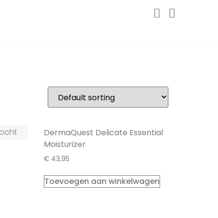
kocht
g
DermaQuest Delicate Essential
Moisturizer
€
43,95
Toevoegen aan winkelwagen