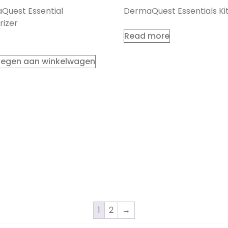
Quest Essential
DermaQuest Essentials Ki
rizer
Read more
egen aan winkelwagen
1
2
→