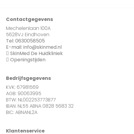
Contactgegevens
Mechelenlaan 100A
5628VJ Eindhoven
Tel:
0630058505
E-mail:
info@skinmed.nl
SkinMed De Huidkliniek
Openingstijden
Bedrijfsgegevens
KVK: 67981569
AGB: 90063995
BTW: NL002253773B77
IBAN: NL55 ABNA 0828 5683 32
BIC: ABNANL2A
Klantenservice