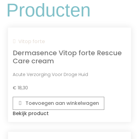
Producten
Glycerine Is Een Hydraterend Ingrediënt
In, Dat Helpt Om Vocht Vast Te Houden,
De Huid Te Verzachten En Te
Beschermen.
Vitop forte
Dermasence Vitop forte Rescue
Care cream
Acute Verzorging Voor Droge Huid
€
18,30
Toevoegen aan winkelwagen
Bekijk product