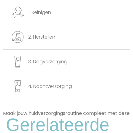
Perfect Voor Gevoelige Huid.
1. Reinigen
2. Herstellen
3. Dagverzorging
4. Nachtverzorging
Maak jouw huidverzorgingsroutine compleet met deze
Gerelateerde
Glycerine