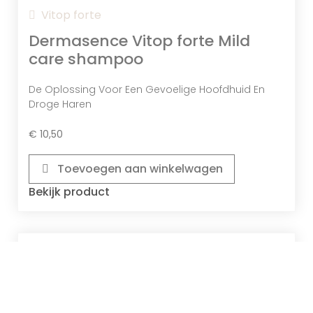
Vitop forte
Dermasence Vitop forte Mild
care shampoo
De Oplossing Voor Een Gevoelige Hoofdhuid En
Droge Haren
€
10,50
Toevoegen aan winkelwagen
Bekijk product
Adtop
Dermasence Adtop Bath and
shower lotion