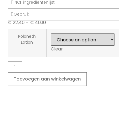
INCI-ingrediëntenlijst
Gebruik
€
22,40
–
€
40,10
Polaneth
Lotion
Clear
Toevoegen aan winkelwagen