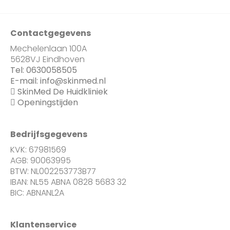
Contactgegevens
Mechelenlaan 100A
5628VJ Eindhoven
Tel:
0630058505
E-mail:
info@skinmed.nl
SkinMed De Huidkliniek
Openingstijden
Bedrijfsgegevens
KVK: 67981569
AGB: 90063995
BTW: NL002253773B77
IBAN: NL55 ABNA 0828 5683 32
BIC: ABNANL2A
Klantenservice