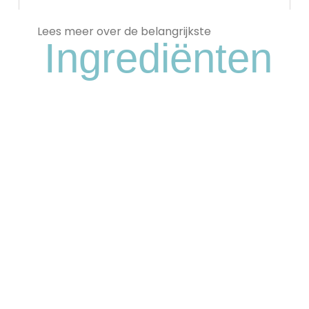
Lees meer over de belangrijkste
Ingrediënten
Sint-Janskruid
Staat bekend om zijn kalmerende en
ontstekingsremmende eigenschappen.
Het helpt geïrriteerde of gevoelige huid te