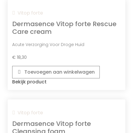
Vitop forte
Dermasence Vitop forte Rescue
Care cream
Acute Verzorging Voor Droge Huid
€
18,30
Toevoegen aan winkelwagen
Bekijk product
Rozemarijnextract
Dit Is Een Natuurlijk Antioxidant Die De
Vitop forte
Huid Beschermt Tegen Vrije Radicalen
Dermasence Vitop forte
En Ontstekingsremmende
Cleansing foam
Eigenschappen Heeft.