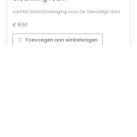
Zachte Gezichtsreiniging Voor De Gevoelige Huid
€
16,50
Toevoegen aan winkelwagen
Bekijk product
RosaMin
Dermasence RosaMin Cleansing
emulsion
Reinigingsemulsie Voor De Rode Huid
€
16,50