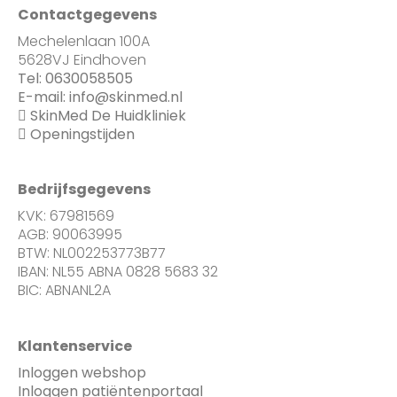
Contactgegevens
Mechelenlaan 100A
5628VJ Eindhoven
Tel:
0630058505
E-mail:
info@skinmed.nl
SkinMed De Huidkliniek
Openingstijden
Bedrijfsgegevens
KVK: 67981569
AGB: 90063995
BTW: NL002253773B77
IBAN: NL55 ABNA 0828 5683 32
BIC: ABNANL2A
Klantenservice
Inloggen webshop
Inloggen patiëntenportaal