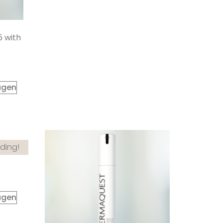
 with
agen
ding!
ptide
agen