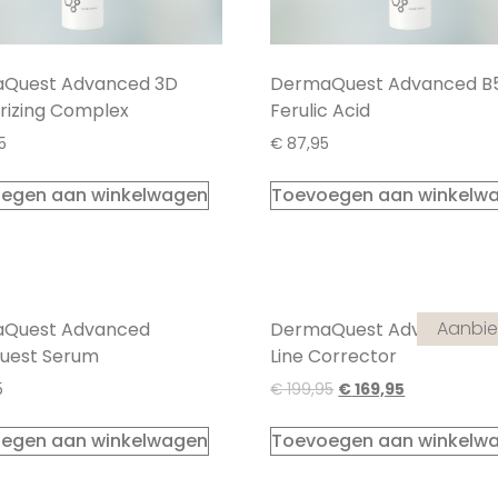
Quest Advanced 3D
DermaQuest Advanced B5
rizing Complex
Ferulic Acid
5
€
87,95
egen aan winkelwagen
Toevoegen aan winkelw
Aanbie
Quest Advanced
DermaQuest Advanced Pe
uest Serum
Line Corrector
5
€
199,95
€
169,95
egen aan winkelwagen
Toevoegen aan winkelw