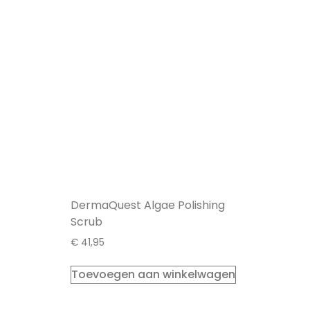
DermaQuest Algae Polishing
Scrub
€
41,95
Toevoegen aan winkelwagen