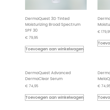
DermaQuest 3D Tinted
Derma
Moisturizing Broad Spectrum
Moistu
SPF 30
€
179,9
€
79,95
Toevo
Toevoegen aan winkelwagen
DermaQuest Advanced
Derma
DermaClear Serum
MelaQ
€
74,95
€
74,9
Toevoegen aan winkelwagen
Toevo