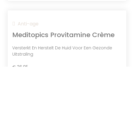
Anti-age
Meditopics Provitamine Crème
Versterkt En Herstelt De Huid Voor Een Gezonde
Uitstraling
€
36,95
Toevoegen aan winkelwagen
Bekijk product
Reinigers
Meditopics Melkzuur