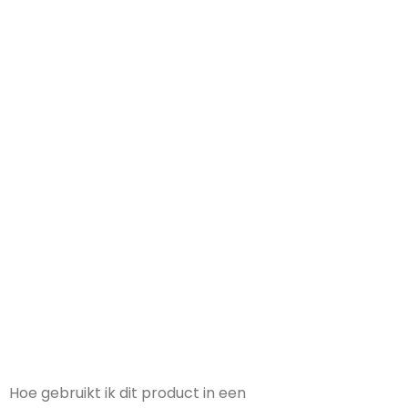
Cetearyl Alcohol
Een vetalcohol die fungeert als emulgator
en verzachtende werking heeft.
Hoe gebruikt ik dit product in een