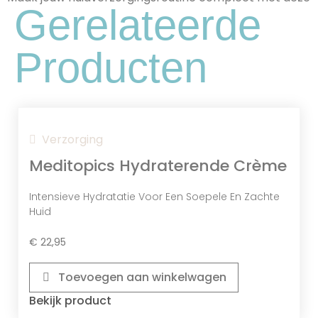
Gerelateerde
Sodium Lauryl Sulfate
Producten
Een Effectief Reinigingsmiddel Dat Helpt
Om Vuil, Olie En Andere Onzuiverheden
Van De Huid En Het Haar Te
Verwijderen.
Verzorging
Meditopics Hydraterende Crème
Intensieve Hydratatie Voor Een Soepele En Zachte
Huid
€
22,95
Toevoegen aan winkelwagen
Bekijk product