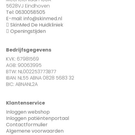
5628VJ Eindhoven
Tel:
0630058505
E-mail:
info@skinmed.nl
SkinMed De Huidkliniek
Openingstijden
Bedrijfsgegevens
KVK: 67981569
AGB: 90063995
BTW: NL002253773B77
IBAN: NL55 ABNA 0828 5683 32
BIC: ABNANL2A
Klantenservice
Inloggen webshop
Inloggen patiëntenportaal
Contactformulier
Algemene voorwaarden