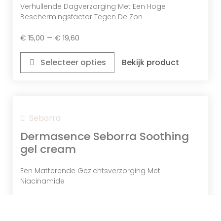
Verhullende Dagverzorging Met Een Hoge
Beschermingsfactor Tegen De Zon
–
€
15,00
€
19,60
Selecteer opties
Bekijk product
Goudsbloem-Extract
Seborra
Een Natuurlijk Extract Met Kalmerende
En Regenererende Eigenschappen,
Dermasence Seborra Soothing
Bevordert Wondgenezing, Hydrateert
gel cream
De Huid En Vermindert Irritatie.
Een Matterende Gezichtsverzorging Met
Niacinamide
€
18,30