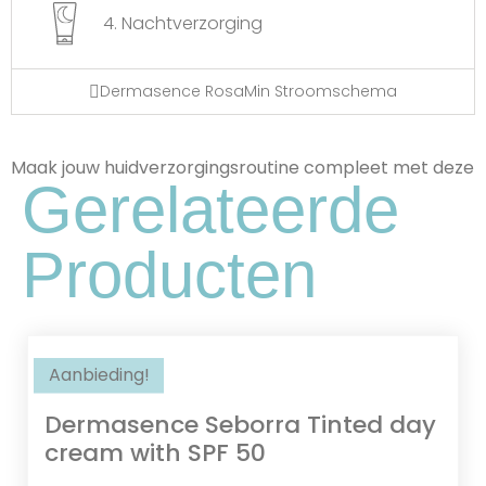
4. Nachtverzorging
Dermasence RosaMin Stroomschema
Maak jouw huidverzorgingsroutine compleet met deze
Escin
Gerelateerde
Een Actief Bestanddeel Dat Bekend Is
Om Zijn Ontstekingsremmende En
Producten
Verstevigende Werking, Ondersteunt
De Doorbloeding En Vermindert
Zwellingen.
Aanbieding!
Seborra
Dermasence Seborra Tinted day
cream with SPF 50