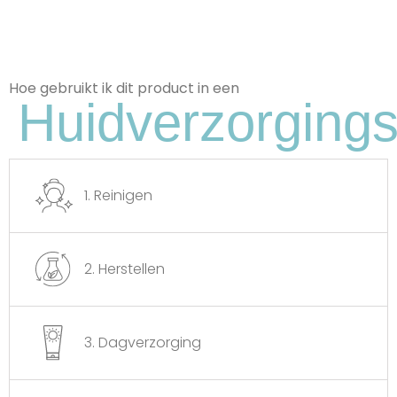
Hoe gebruikt ik dit product in een
Huidverzorgings
1. Reinigen
Aziatische waternavel-
2. Herstellen
extract
Een extract dat de huid herstelt,
ontstekingen vermindert en de
collageenproductie stimuleert.
3. Dagverzorging