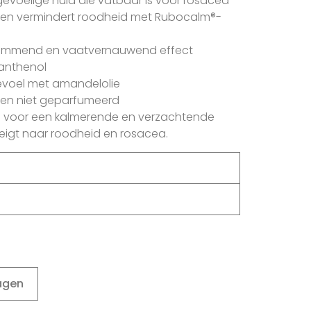
gevoelige huid die vatbaar is voor rosacea
n en vermindert roodheid met Rubocalm®-
remmend en vaatvernauwend effect
Panthenol
evoel met amandelolie
 en niet geparfumeerd
n voor een kalmerende en verzachtende
neigt naar roodheid en rosacea.
agen