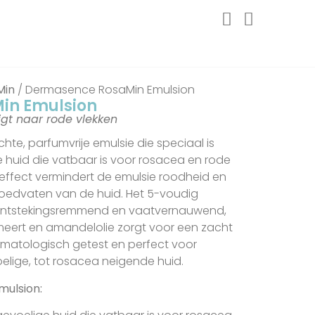
Min
/ Dermasence RosaMin Emulsion
in Emulsion
igt naar rode vlekken
chte, parfumvrije emulsie die speciaal is
 huid die vatbaar is voor rosacea en rode
effect vermindert de emulsie roodheid en
bloedvaten van de huid. Het 5-voudig
 ontstekingsremmend en vaatvernauwend,
lmeert en amandelolie zorgt voor een zacht
rmatologisch getest en perfect voor
oelige, tot rosacea neigende huid.
mulsion: