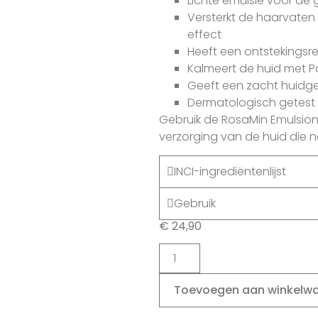
Lichte emulsie voor de 
Versterkt de haarvate
effect
Heeft een ontstekings
Kalmeert de huid met 
Geeft een zacht huidg
Dermatologisch getest
Gebruik de RosaMin Emulsio
verzorging van de huid die 
INCI-ingrediëntenlijst
Gebruik
€
24,90
Toevoegen aan winkelw