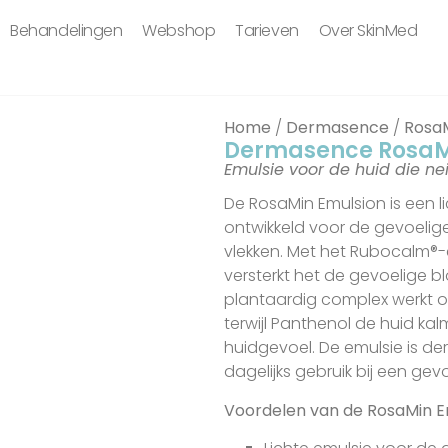
Behandelingen
Webshop
Tarieven
Over SkinMed
Home
/
Dermasence
/
Rosa
Dermasence RosaM
Emulsie voor de huid die ne
De RosaMin Emulsion is een li
ontwikkeld voor de gevoelige
vlekken. Met het Rubocalm®-
versterkt het de gevoelige 
plantaardig complex werkt
terwijl Panthenol de huid ka
huidgevoel. De emulsie is de
dagelijks gebruik bij een gev
Voordelen van de RosaMin E