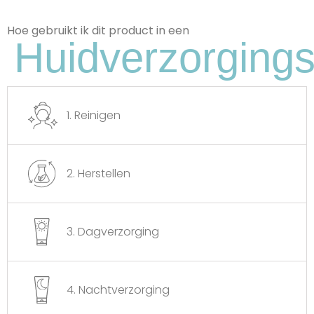
Hoe gebruikt ik dit product in een
Huidverzorgings
Glycolzuur
Een Krachtig Zuur Dat Dode Huidcellen
Exfolieert, De Huidtextuur Verfijnt En De
Hydratatie Bevordert, Wat Resulteert In
Een Gladdere, Stralendere Huid.
1. Reinigen
2. Herstellen
3. Dagverzorging
4. Nachtverzorging