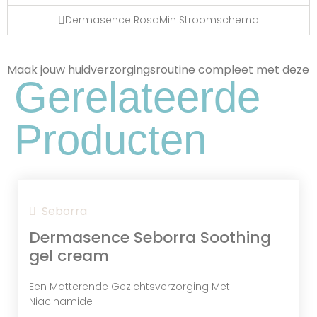
Dermasence RosaMin Stroomschema
Maak jouw huidverzorgingsroutine compleet met deze
Gerelateerde
Producten
Melkzuur
Seborra
Een mild zuur dat de huid exfolieert, de
Dermasence Seborra Soothing
hydratatie bevordert en de teint
egaliseert, waardoor de huid een frisse en
gel cream
stralende uitstraling krijgt.
Een Matterende Gezichtsverzorging Met
Niacinamide