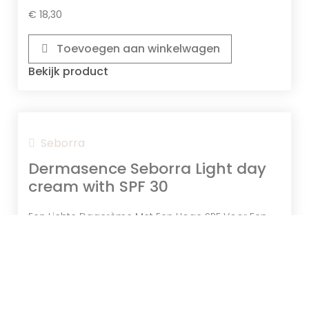
€
18,30
Toevoegen aan winkelwagen
Bekijk product
Seborra
Dermasence Seborra Light day
cream with SPF 30
Een Lichte Dagcrème Met Een Hoge SPF Voor Een
Onzuivere Huid
€
20,20
Toevoegen aan winkelwagen