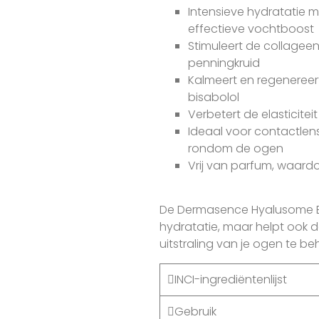
Intensieve hydratatie 
effectieve vochtboost
Stimuleert de collageen
penningkruid
Kalmeert en regenereer
bisabolol
Verbetert de elasticite
Ideaal voor contactlen
rondom de ogen
Vrij van parfum, waardo
De Dermasence Hyalusome Eye
hydratatie, maar helpt ook d
uitstraling van je ogen te b
INCI-ingrediëntenlijst
Gebruik