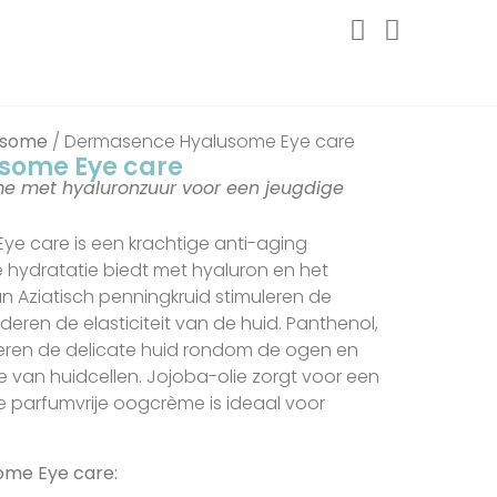
usome
/ Dermasence Hyalusome Eye care
some Eye care
 met hyaluronzuur voor een jeugdige
e care is een krachtige anti-aging
 hydratatie biedt met hyaluron en het
an Aziatisch penningkruid stimuleren de
ren de elasticiteit van de huid. Panthenol,
meren de delicate huid rondom de ogen en
 van huidcellen. Jojoba-olie zorgt voor een
e parfumvrije oogcrème is ideaal voor
ome Eye care: