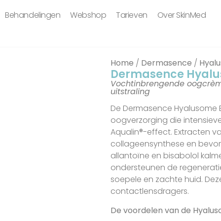
Behandelingen
Webshop
Tarieven
Over SkinMed
Home
/
Dermasence
/
Hyal
Dermasence Hyalu
Vochtinbrengende oogcrème
uitstraling
De Dermasence Hyalusome Ey
oogverzorging die intensieve
Aqualin®-effect. Extracten v
collageensynthese en bevorde
allantoïne en bisabolol kal
ondersteunen de regeneratie
soepele en zachte huid. Dez
contactlensdragers.
De voordelen van de Hyalus