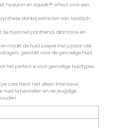
met hyaluron en Aqualin®-effect voor een
synthese dankzij extracten van Aziatisch
t de huid met panthenol, allantoïne en
it en maakt de huid soepel met jojoba-olie
sdragers, geschikt voor de gevoelige huid
or het perfect is voor gevoelige huidtypes
 care biedt niet alleen intensieve
e huid te herstellen en de jeugdige
ehouden.