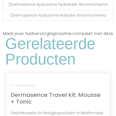
Dermasence Hyalusome Hydratatie Stroomschema
Dermasence Hyalusome Activatie Stroomschema
Maak jouw huidverzorgingsroutine compleet met deze
Gerelateerde
Producten
Wonderboomzaadolie
Hydrateert, verzacht en helpt bij het
herstellen van een droge huid.
Cleansing
Dermasence Travel kit: Mousse
+ Tonic
Gezichtswater En Reinigingsschuim In Reisformaat