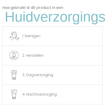
Hoe gebruikt ik dit product in een
Huidverzorgings
1. Reinigen
Zonnebloemzaadolie
2. Herstellen
Verzacht de huid en versterkt de
huidbarrière.
3. Dagverzorging
4. Nachtverzorging