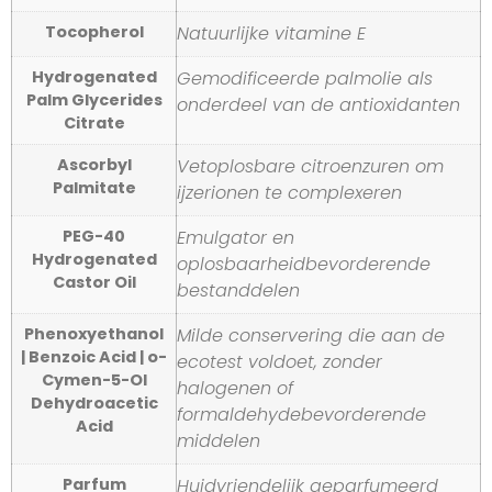
Tocopherol
Natuurlijke vitamine E
Hydrogenated
Gemodificeerde palmolie als
Palm Glycerides
onderdeel van de antioxidanten
Citrate
Ascorbyl
Vetoplosbare citroenzuren om
Palmitate
ijzerionen te complexeren
PEG-40
Emulgator en
Hydrogenated
oplosbaarheidbevorderende
Castor Oil
bestanddelen
Phenoxyethanol
Milde conservering die aan de
| Benzoic Acid | o-
ecotest voldoet, zonder
Cymen-5-Ol
halogenen of
Dehydroacetic
formaldehydebevorderende
Acid
middelen
Parfum
Huidvriendelijk geparfumeerd