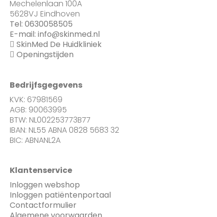
Mechelenlaan 100A
5628VJ Eindhoven
Tel:
0630058505
E-mail:
info@skinmed.nl
SkinMed De Huidkliniek
Openingstijden
Bedrijfsgegevens
KVK: 67981569
AGB: 90063995
BTW: NL002253773B77
IBAN: NL55 ABNA 0828 5683 32
BIC: ABNANL2A
Klantenservice
Inloggen webshop
Inloggen patiëntenportaal
Contactformulier
Algemene voorwaarden