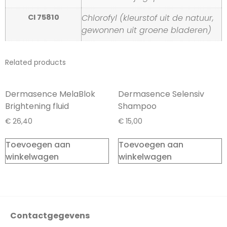
CI 75810
Chlorofyl (kleurstof uit de natuur,
gewonnen uit groene bladeren)
Related products
Dermasence MelaBlok
Dermasence Selensiv
Brightening fluid
Shampoo
€
26,40
€
15,00
Toevoegen aan
Toevoegen aan
winkelwagen
winkelwagen
Contactgegevens