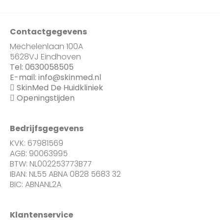
Contactgegevens
Mechelenlaan 100A
5628VJ Eindhoven
Tel:
0630058505
E-mail:
info@skinmed.nl
SkinMed De Huidkliniek
Openingstijden
Bedrijfsgegevens
KVK: 67981569
AGB: 90063995
BTW: NL002253773B77
IBAN: NL55 ABNA 0828 5683 32
BIC: ABNANL2A
Klantenservice