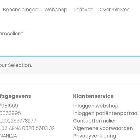
Behandelingen
Webshop
Tarieven
Over SkinMed
amcellen”
ur Selection.
jfsgegevens
Klantenservice
7981569
Inloggen webshop
90063995
Inloggen patiëntenportaal
NL002253773B77
Contactformulier
NL55 ABNA 0828 5683 32
Algemene voorwaarden
BNANL2A
Privacyverklaring