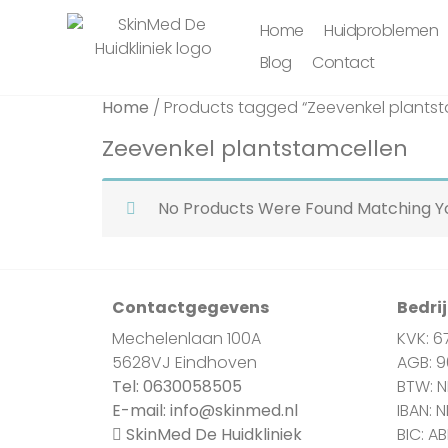
Home
Huidproblemen
Blog
Contact
Home
/ Products tagged “Zeevenkel plantst
Zeevenkel plantstamcellen
No Products Were Found Matching Yo
Contactgegevens
Bedri
Mechelenlaan 100A
KVK: 6
5628VJ Eindhoven
AGB: 
Tel:
0630058505
BTW: 
E-mail:
info@skinmed.nl
IBAN: 
SkinMed De Huidkliniek
BIC: A