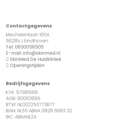
Contactgegevens
Mechelenlaan 100A
5628VJ Eindhoven
Tel:
0630058505
E-mail:
info@skinmed.nl
SkinMed De Huidkliniek
Openingstijden
Bedrijfsgegevens
KVK: 67981569
AGB: 90063995
BTW: NL002253773B77
IBAN: NL55 ABNA 0828 5683 32
BIC: ABNANL2A