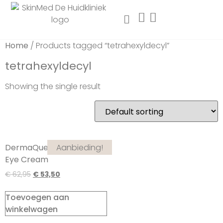
Home
/ Products tagged “tetrahexyldecyl”
tetrahexyldecyl
Showing the single result
Aanbieding!
DermaQuest C Infusion
Eye Cream
€
62,95
€
53,50
Toevoegen aan
winkelwagen