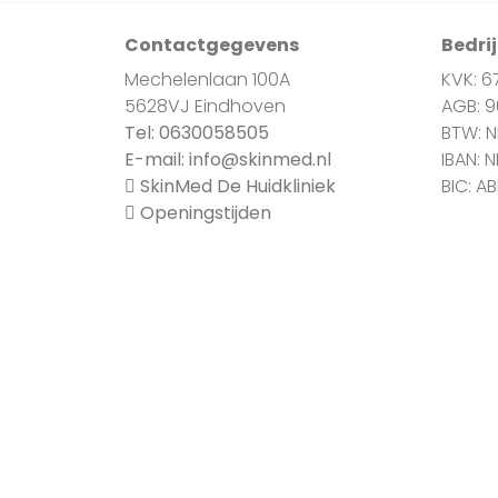
Contactgegevens
Bedri
Mechelenlaan 100A
KVK: 6
5628VJ Eindhoven
AGB: 
Tel:
0630058505
BTW: 
E-mail:
info@skinmed.nl
IBAN: 
SkinMed De Huidkliniek
BIC: A
Openingstijden