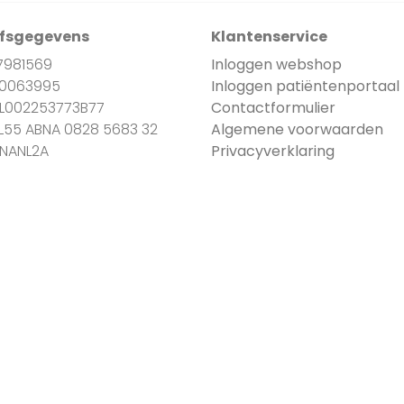
jfsgegevens
Klantenservice
7981569
Inloggen webshop
90063995
Inloggen patiëntenportaal
NL002253773B77
Contactformulier
NL55 ABNA 0828 5683 32
Algemene voorwaarden
BNANL2A
Privacyverklaring