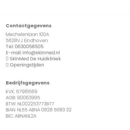
Contactgegevens
Mechelenlaan 100A
5628VJ Eindhoven
Tel:
0630058505
E-mail:
info@skinmed.nl
SkinMed De Huidkliniek
Openingstijden
Bedrijfsgegevens
KVK: 67981569
AGB: 90063995
BTW: NL002253773B77
IBAN: NL55 ABNA 0828 5683 32
BIC: ABNANL2A