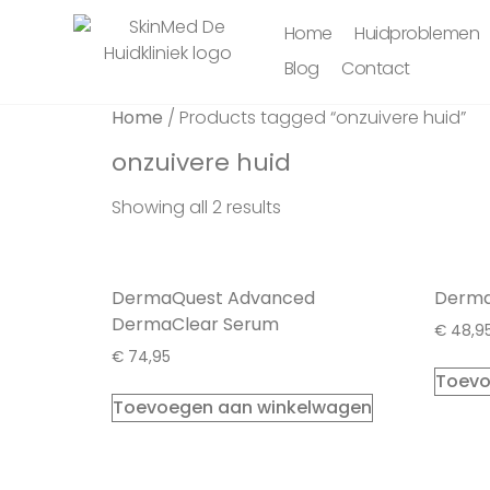
Home
Huidproblemen
Blog
Contact
Home
/ Products tagged “onzuivere huid”
onzuivere huid
Showing all 2 results
DermaQuest Advanced
Derma
DermaClear Serum
€
48,9
€
74,95
Toevo
Toevoegen aan winkelwagen