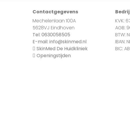
Contactgegevens
Bedri
Mechelenlaan 100A
KVK: 6
5628VJ Eindhoven
AGB: 
Tel:
0630058505
BTW: 
E-mail:
info@skinmed.nl
IBAN: 
SkinMed De Huidkliniek
BIC: A
Openingstijden