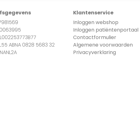
jfsgegevens
Klantenservice
7981569
Inloggen webshop
90063995
Inloggen patiëntenportaal
NL002253773B77
Contactformulier
NL55 ABNA 0828 5683 32
Algemene voorwaarden
BNANL2A
Privacyverklaring