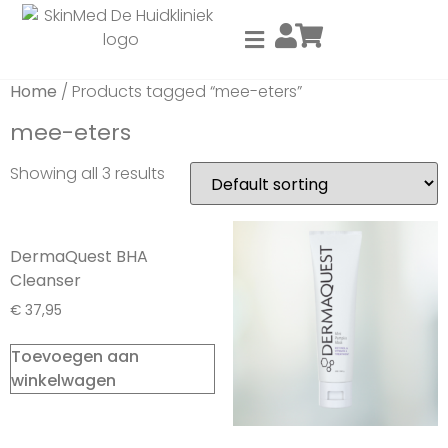
Home
/ Products tagged “mee-eters”
mee-eters
Showing all 3 results
DermaQuest BHA
Cleanser
€
37,95
Toevoegen aan
winkelwagen