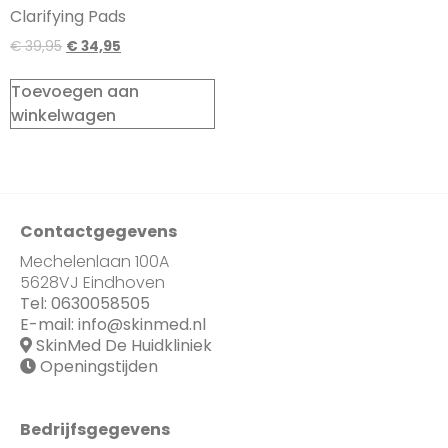
Clarifying Pads
€
39,95
€
34,95
Toevoegen aan
winkelwagen
Contactgegevens
Mechelenlaan 100A
5628VJ Eindhoven
Tel:
0630058505
E-mail:
info@skinmed.nl
SkinMed De Huidkliniek
Openingstijden
Bedrijfsgegevens