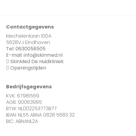
Contactgegevens
Mechelenlaan 100A
5628VJ Eindhoven
Tel:
0630058505
E-mail:
info@skinmed.nl
SkinMed De Huidkliniek
Openingstijden
Bedrijfsgegevens
KVK: 67981569
AGB: 90063995
BTW: NL002253773B77
IBAN: NL55 ABNA 0828 5683 32
BIC: ABNANL2A