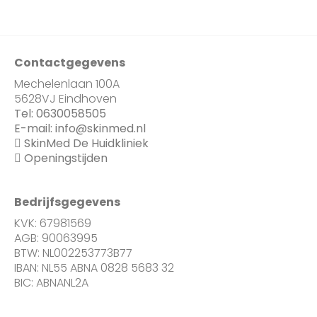
Contactgegevens
Mechelenlaan 100A
5628VJ Eindhoven
Tel:
0630058505
E-mail:
info@skinmed.nl
SkinMed De Huidkliniek
Openingstijden
Bedrijfsgegevens
KVK: 67981569
AGB: 90063995
BTW: NL002253773B77
IBAN: NL55 ABNA 0828 5683 32
BIC: ABNANL2A