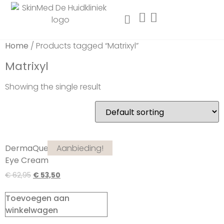
Home
/ Products tagged “Matrixyl”
Matrixyl
Showing the single result
Aanbieding!
DermaQuest C Infusion
Eye Cream
€
62,95
€
53,50
Toevoegen aan
winkelwagen