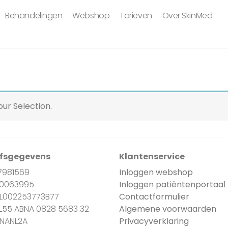
Behandelingen
Webshop
Tarieven
Over SkinMed
ur Selection.
jfsgegevens
Klantenservice
7981569
Inloggen webshop
90063995
Inloggen patiëntenportaal
NL002253773B77
Contactformulier
NL55 ABNA 0828 5683 32
Algemene voorwaarden
BNANL2A
Privacyverklaring