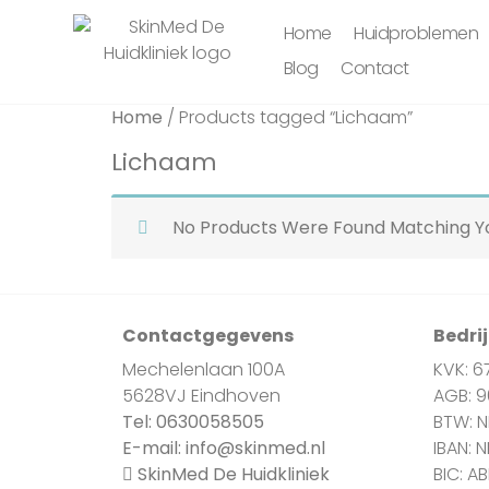
Home
Huidproblemen
Blog
Contact
Home
/ Products tagged “Lichaam”
Lichaam
No Products Were Found Matching Yo
Contactgegevens
Bedri
Mechelenlaan 100A
KVK: 6
5628VJ Eindhoven
AGB: 
Tel:
0630058505
BTW: 
E-mail:
info@skinmed.nl
IBAN: 
SkinMed De Huidkliniek
BIC: A