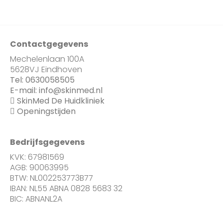
Contactgegevens
Mechelenlaan 100A
5628VJ Eindhoven
Tel:
0630058505
E-mail:
info@skinmed.nl
SkinMed De Huidkliniek
Openingstijden
Bedrijfsgegevens
KVK: 67981569
AGB: 90063995
BTW: NL002253773B77
IBAN: NL55 ABNA 0828 5683 32
BIC: ABNANL2A