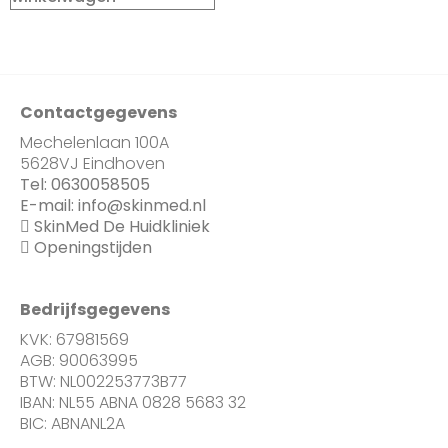
Contactgegevens
Mechelenlaan 100A
5628VJ Eindhoven
Tel:
0630058505
E-mail:
info@skinmed.nl
SkinMed De Huidkliniek
Openingstijden
Bedrijfsgegevens
KVK: 67981569
AGB: 90063995
BTW: NL002253773B77
IBAN: NL55 ABNA 0828 5683 32
BIC: ABNANL2A