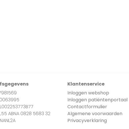
jfsgegevens
Klantenservice
7981569
Inloggen webshop
90063995
Inloggen patiëntenportaal
NL002253773B77
Contactformulier
NL55 ABNA 0828 5683 32
Algemene voorwaarden
BNANL2A
Privacyverklaring