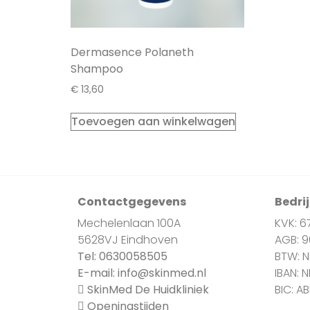
Dermasence Polaneth
Shampoo
€
13,60
Toevoegen aan winkelwagen
Contactgegevens
Bedri
Mechelenlaan 100A
KVK: 6
5628VJ Eindhoven
AGB: 
Tel:
0630058505
BTW: 
E-mail:
info@skinmed.nl
IBAN: 
SkinMed De Huidkliniek
BIC: A
Openingstijden