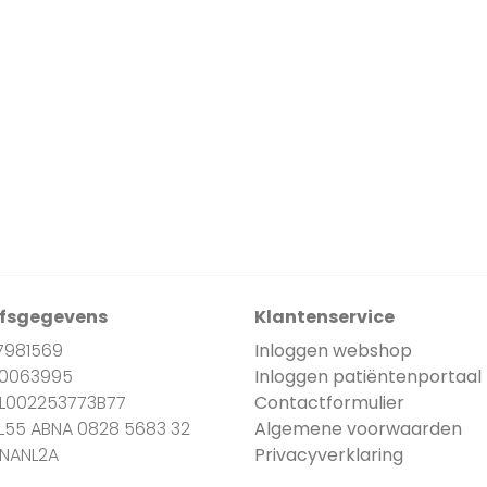
jfsgegevens
Klantenservice
7981569
Inloggen webshop
90063995
Inloggen patiëntenportaal
NL002253773B77
Contactformulier
NL55 ABNA 0828 5683 32
Algemene voorwaarden
BNANL2A
Privacyverklaring