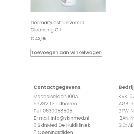
DermaQuest Universal
Cleansing Oil
€
43,95
Toevoegen aan winkelwagen
Contactgegevens
Bedri
Mechelenlaan 100A
KVK: 6
5628VJ Eindhoven
AGB: 
Tel:
0630058505
BTW: 
E-mail:
info@skinmed.nl
IBAN: 
SkinMed De Huidkliniek
BIC: A
Openingstijden