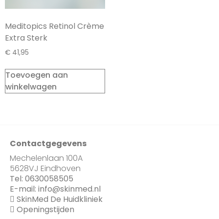
Meditopics Retinol Crème
Extra Sterk
€
41,95
Toevoegen aan
winkelwagen
Contactgegevens
Mechelenlaan 100A
5628VJ Eindhoven
Tel:
0630058505
E-mail:
info@skinmed.nl
SkinMed De Huidkliniek
Openingstijden